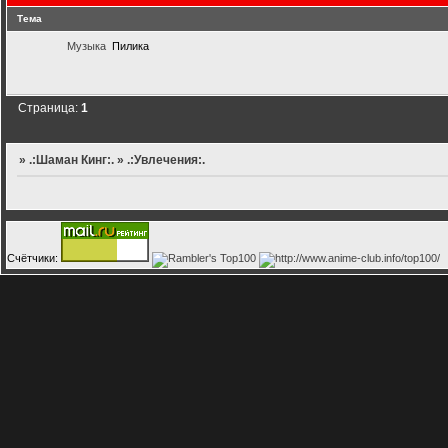
Тема
Музыка
Пилика
Страница:
1
»
.:Шаман Кинг:.
»
.:Увлечения:.
Счётчики: