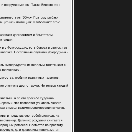
м и вооружен мечом. Также Бисямонтэн
ровительствует Эбису. Поэтому рыбаки
 защитник и помощник. Изображают его с
даривает долголетием и богатством,
интуиции.
 и у Фукурокудзю, есть борода и свиток, где
 шапочка. Постоянные спутники Дзюродзина -
жать жизнерадостным веселым толстячком с
а не иссякают.
скусства, любви и различных талантов.
о отличить друг от друга. Но теперь каждый
частья», а по его просьбе художник
ертами, что позволяет узнавать любого
 как символ взаимопроникновения культур.
ливы и представляют собой цилиндр, на
ый сувенир. Датой их рождения считается
р народных ремесел. Несмотря на простоту
 вручную, да и древесина используется