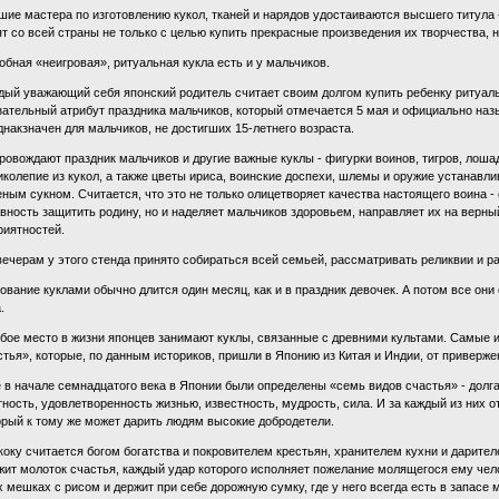
шие мастера по изготовлению кукол, тканей и нарядов удостаиваются высшего титула
ят со всей страны не только с целью купить прекрасные произведения их творчества, н
обная «неигровая», ритуальная кукла есть и у мальчиков.
дый уважающий себя японский родитель считает своим долгом купить ребенку ритуальн
зательный атрибут праздника мальчиков, который отмечается 5 мая и официально назы
днакзначен для мальчиков, не достигших 15-летнего возраста.
ровождают праздник мальчиков и другие важные куклы - фигурки воинов, тигров, лошад
иколепие из кукол, а также цветы ириса, воинские доспехи, шлемы и оружие устанавл
еным сукном. Считается, что это не только олицетворяет качества настоящего воина - 
овность защитить родину, но и наделяет мальчиков здоровьем, направляет их на верны
риятностей.
вечерам у этого стенда принято собираться всей семьей, рассматривать реликвии и 
ование куклами обычно длится один месяц, как и в праздник девочек. А потом все он
.
бое место в жизни японцев занимают куклы, связанные с древними культами. Самые и
стья», которые, по данным историков, пришли в Японию из Китая и Индии, от приверже
 в начале семнадцатого века в Японии были определены «семь видов счастья» - долга
тность, удовлетворенность жизнью, известность, мудрость, сила. И за каждый из них 
орый к тому же может дарить людям высокие добродетели.
коку считается богом богатства и покровителем крестьян, хранителем кухни и дарител
жит молоток счастья, каждый удар которого исполняет пожелание молящегося ему че
х мешках с рисом и держит при себе дорожную сумку, где у него всегда есть в запасе 