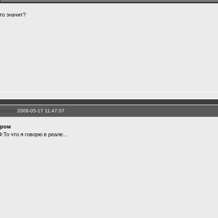
что значит?
елиться
2008-05-17 11:47:07
хром
:То что я говорю в реале...