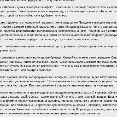
ь в Японии и куклы, в которые не играют - хина-нингё. Они олицетворяют собой импер
ератор имеет божественное происхождение, ну, а с богами играть нельзя. Им можно то
ла, которой только любуются и вдобавок почитают.
 этого даже есть специальный праздник - Хина мацури или Праздник кукол для девочек
ктически в каждом доме на специальном стенде хинадан выставляют богато одетых к
ра. Наверху располагаются императрица с императором, а ниже - придворные в соотве
суются на хинадане около месяца, а потом их бережно упаковывают и хранят до следу
есты и как реликвия передаются по наследству из поколения в поколение.
усство изготовления кукол хина-нингё уходит корнями в глубокую древность, а секре
циалистами.
изводством кукол занимаются целые бригады. Каждый выполняет свою операцию. Снач
дается прическа, потом делают руки и ноги. Голову покрывают сложным меловым соста
естный кукольник Сёхо Мэнья рассказывал, что очень важно соблюдение технологий. Е
влекательность или быстро сломается.
вают кукол в роскошные традиционные наряды из шелка или парчи. А для изготовления
лета есть отдельное производство. Так что хина-нингё - плод коллективного творчеств
ная копия настоящих. Поэтому хина-нингё считается эталоном красоты и изящества.
многих магазинах есть целые отделы для продажи священных кукол. А в респектабель
глазах у покупателей. Сборка - заключительный и очень ответственный процесс. Ведь 
ную форму и придает кукле правильную позу. Мелочей здесь нет. Поворот и наклон го
порций - все символично и характерно для определенной куклы. Например, императриц
ественным. Также мастера обязаны знать многие вещи. К примеру, у женщин, даже ку
ны из-под кимоно запястья, а на мужчин это правило не распространяется.