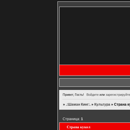
Привет, Гость!
Войдите
или
зарегистрируйт
»
.:Шаман Кинг:.
»
Культура
»
Страна к
Страница:
1
Страна кукол