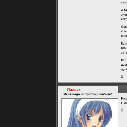
сам
А т
эне
кок
Сов
«гл
вес
Кук
(об
зат
Все
душ
душ
0
Под
Пилика
.:Меня надо не трпеть,а любить!:.
Ни
ОФФ
0