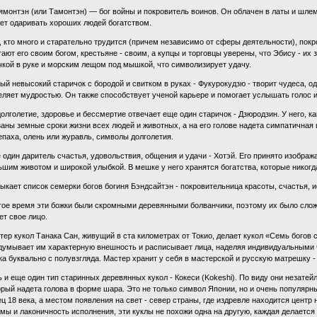
ямонтэн (или Тамонтэн) — бог войны и покровитель воинов. Он облачен в латы и шле
ет одаривать хороших людей богатством.
, кто много и старательно трудится (причем независимо от сферы деятельности), пок
тают его своим богом, крестьяне - своим, а купцы и торговцы уверены, что Эбису - их
чкой в руке и морским лещом под мышкой, что символизирует удачу.
ый невысокий старичок с бородой и свитком в руках - Фукурокудзю - творит чудеса, о
еляет мудростью. Он также способствует ученой карьере и помогает услышать голос 
долголетие, здоровье и бессмертие отвечает еще один старичок - Дзюродзин. У него, как
заны земные сроки жизни всех людей и животных, а на его голове надета симпатичная
епаха, олень или журавль, символы долголетия.
 один даритель счастья, удовольствия, общения и удачи - Хотэй. Его принято изобра
ьшим животом и широкой улыбкой. В мешке у него хранятся богатства, которые никогд
ыкает список семерки богов богиня Бэндсайтэн - покровительница красоты, счастья, и
гое время эти божки были скромными деревянными болванчики, поэтому их было сложн
ет свое лицо.
тер кукол Танака Сан, живущий в ста километрах от Токио, делает кукол «Семь богов с
думывает им характерную внешность и расписывает лица, наделяя индивидуальными ч
ка буквально с полувзгляда. Мастер хранит у себя в мастерской и русскую матрешку -
ь и еще один тип старинных деревянных кукол - Кокеси (Kokeshi). По виду они незатей
орый надета голова в форме шара. Это не только символ Японии, но и очень популярн
ец 18 века, а местом появления на свет - север страны, где издревле находится цент
мы и лаконичность исполнения, эти куклы не похожи одна на другую, каждая делается