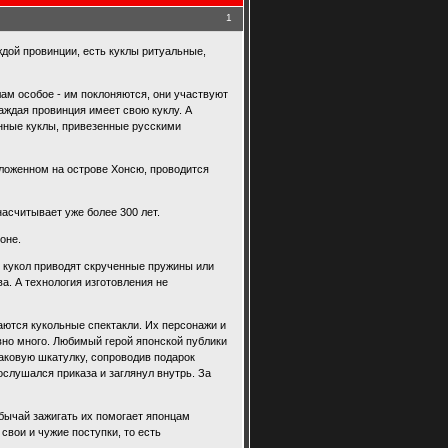
1
ждой провинции, есть куклы ритуальные,
лам особое - им поклоняются, они участвуют
аждая провинция имеет свою куклу. А
янные куклы, привезенные русскими
ложенном на острове Хонсю, проводится
насчитывает уже более 300 лет.
оне.
е кукол приводят скрученные пружины или
а. А технология изготовления не
аются кукольные спектакли. Их персонажи и
но много. Любимый герой японской публики
аковую шкатулку, сопроводив подарок
ослушался приказа и заглянул внутрь. За
бычай зажигать их помогает японцам
свои и чужие поступки, то есть