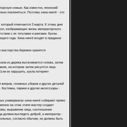
аторскую семью. Как известно, японский
лько поклоняться. Поэтому хина-нингё - это
, который отмечается 3 марта. К этому дню
укол, изображающих жизнь императорского
тствии с их титулами и рангами. Куклы
ющего года. Хина-нингё входят в приданое
ты мастерства бережно хранятся
ала из дерева вытачивается голова, затем
вом, на котором затем рисуется лицо.
сли их нарушить, кукла потеряет
 вееров, головных уборов и других деталей
а. Костюмы, парики и другие аксессуары -
ных универмагах хина-нингё собирают прямо
именно на этом этапе мастер создает
ловы, выражение лица, соотношение
а должна выглядеть доброй, а император -
кольных, согласно обычаю, не должны быть