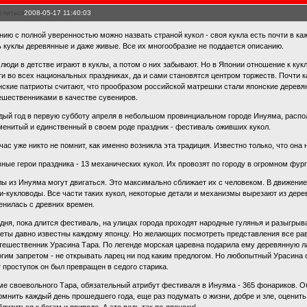
елиться
2008-05-17 11:40:03
нию с полной уверенностью можно назвать страной кукол - своя кукла есть почти в ка
ь куклы деревянные и даже живые. Все их многообразие не поддается описанию.
 люди в детстве играют в куклы, а потом о них забывают. Но в Японии отношение к кук
ти во всех национальных праздниках, да и сами становятся центром торжеств. Почти к
нские патриоты считают, что прообразом российской матрешки стали японские дерев
ешественниками в качестве сувениров.
дый год в первую субботу апреля в небольшом провинциальном городе Инуяма, распо
менитый и единственный в своем роде праздник - фестиваль оживших кукол.
час уже никто не помнит, как именно возникла эта традиция. Известно только, что она 
вные герои праздника - 13 механических кукол. Их провозят по городу в огромном фург
лы из Инуяма могут двигаться. Это максимально сближает их с человеком. В движени
и-кукловоды. Все части таких кукол, некоторые детали и механизмы вырезают из дерев
енилась с древних времен.
 дня, пока длится фестиваль, на улицах города проходят народные гулянья и разыгрыв
еты давно известны каждому японцу. Но желающих посмотреть представления все рав
утешественник Урасина Тара. По легенде морская царевна подарила ему деревянную л
огим запретом - не открывать ларец ни под каким предлогом. Но любопытный Урасина 
т проступок он был превращен в седого старика.
ме своевольного Тара, обязательный атрибут фестиваля в Инуяма - 365 фонариков. О
омнить каждый день прошедшего года, еще раз подумать о жизни, добре и зле, оценить 
близиться к богам и природе. А это ведь так по-японски!