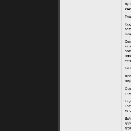
Луч
езд
Под
Каж
обя
пре
Соп
вел
зел
гот
неп
По 
Люб
года
Осо
сча
Еще
чес
кот
Дай
дер
дву