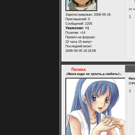
эт 
Зарегистрирован
: 2008-05-16
0
Приглашений:
0
Сообщений:
2205
Уважение:
+1
Позитив:
+14
Провел на форуме:
22 часа 15 минут
Последний визит:
2008-09-05 18:18:08
Под
Пилика
.:Меня надо не трпеть,а любить!:.
Ни
ОФФ
0