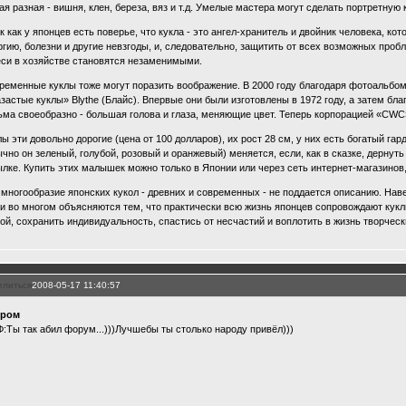
ая разная - вишня, клен, береза, вяз и т.д. Умелые мастера могут сделать портретную 
ак как у японцев есть поверье, что кукла - это ангел-хранитель и двойник человека, к
ргию, болезни и другие невзгоды, и, следовательно, защитить от всех возможных пробл
еси в хозяйстве становятся незаменимыми.
ременные куклы тоже могут поразить воображение. В 2000 году благодаря фотоальбо
азастые куклы» Blythe (Блайс). Впервые они были изготовлены в 1972 году, а затем бл
ьма своеобразно - большая голова и глаза, меняющие цвет. Теперь корпорацией «CWC» 
лы эти довольно дорогие (цена от 100 долларов), их рост 28 см, у них есть богатый га
ычно он зеленый, голубой, розовый и оранжевый) меняется, если, как в сказке, дернуть 
ылке. Купить этих малышек можно только в Японии или через сеть интернет-магазинов,
 многообразие японских кукол - древних и современных - не поддается описанию. Нав
и во многом объясняются тем, что практически всю жизнь японцев сопровождают кукл
ой, сохранить индивидуальность, спастись от несчастий и воплотить в жизнь творческ
елиться
2008-05-17 11:40:57
хром
:Ты так абил форум...)))Лучшебы ты столько народу привёл)))