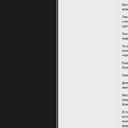
Бис
мож
Тем
счи
удо
Лыс
над
За 
ука
чер
Еще
бол
Зам
Дол
име
Мас
при
бож
Ест
кот
кон
фор