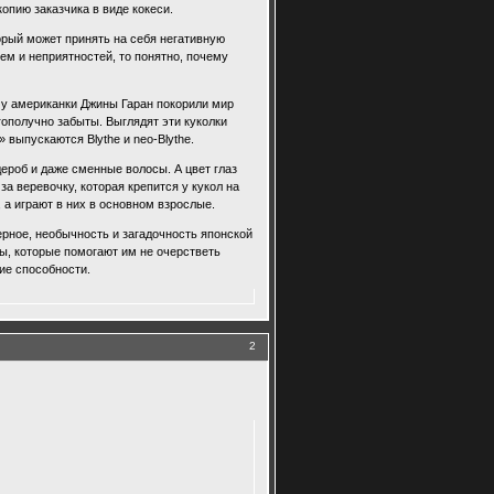
копию заказчика в виде кокеси.
оторый может принять на себя негативную
ем и неприятностей, то понятно, почему
му американки Джины Гаран покорили мир
агополучно забыты. Выглядят эти куколки
выпускаются Blythe и neo-Blythe.
рдероб и даже сменные волосы. А цвет глаз
за веревочку, которая крепится у кукол на
 а играют в них в основном взрослые.
ерное, необычность и загадочность японской
ы, которые помогают им не очерстветь
ие способности.
2