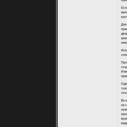
Ест
имп
кук
Для
пра
дво
кра
нев
Иск
спе
Про
соз
Изв
при
Оде
туа
точ
Во 
на 
нуж
про
муж
вид