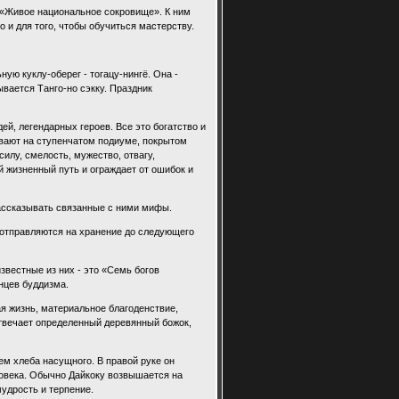
 «Живое национальное сокровище». К ним
о и для того, чтобы обучиться мастерству.
ую куклу-оберег - тогацу-нингё. Она -
вается Танго-но сэкку. Праздник
ей, легендарных героев. Все это богатство и
ивают на ступенчатом подиуме, покрытом
силу, смелость, мужество, отвагу,
й жизненный путь и ограждает от ошибок и
рассказывать связанные с ними мифы.
и отправляются на хранение до следующего
звестные из них - это «Семь богов
нцев буддизма.
я жизнь, материальное благоденствие,
отвечает определенный деревянный божок,
ем хлеба насущного. В правой руке он
ловека. Обычно Дайкоку возвышается на
мудрость и терпение.