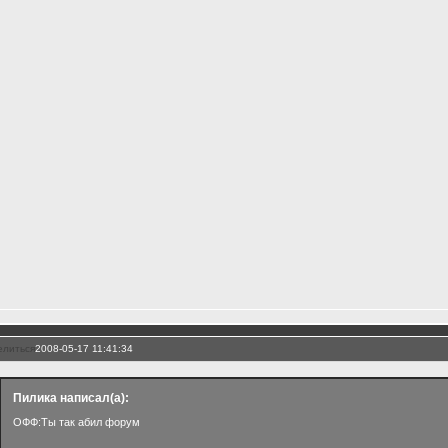
елиться
2008-05-17 11:41:34
Пилика написал(а):
ОФФ:Ты так абил форум