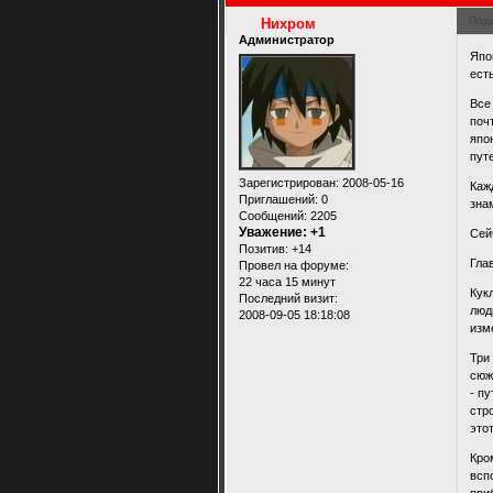
Под
Нихром
Администратор
Япо
ест
Все
поч
япо
пут
Зарегистрирован
: 2008-05-16
Каж
Приглашений:
0
зна
Сообщений:
2205
Уважение:
+1
Сей
Позитив:
+14
Гла
Провел на форуме:
22 часа 15 минут
Кук
Последний визит:
люд
2008-09-05 18:18:08
изм
Три
сюж
- п
стр
это
Кро
всп
при