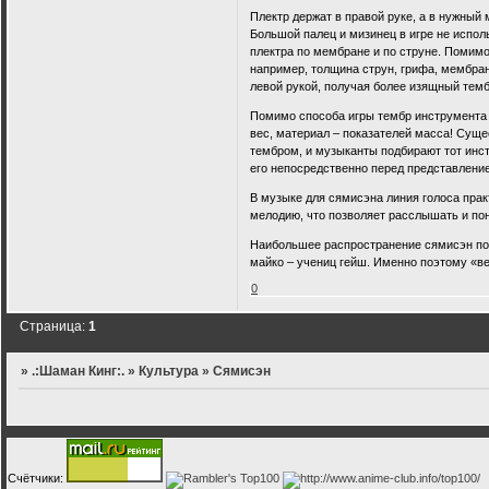
Плектр держат в правой руке, а в нужный
Большой палец и мизинец в игре не испо
плектра по мембране и по струне. Помим
например, толщина струн, грифа, мембран
левой рукой, получая более изящный темб
Помимо способа игры тембр инструмента м
вес, материал – показателей масса! Суще
тембром, и музыканты подбирают тот инст
его непосредственно перед представлени
В музыке для сямисэна линия голоса прак
мелодию, что позволяет расслышать и пон
Наибольшее распространение сямисэн пол
майко – учениц гейш. Именно поэтому «в
0
Страница:
1
»
.:Шаман Кинг:.
»
Культура
»
Сямисэн
Счётчики: