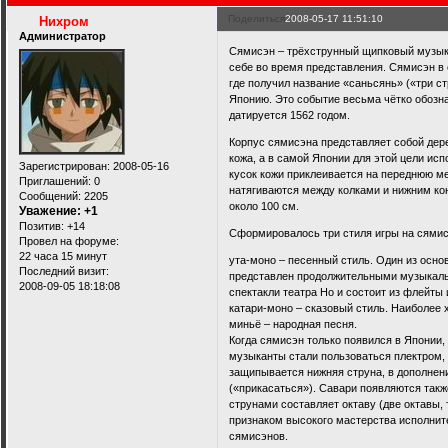
Поделиться
2008-05-17 11:51:10
Нихром
Администратор
Сямисэн – трёхструнный щипковый музыка
себе во время представления. Сямисэн в с
где получил название «саньсянь» («три с
Японию. Это событие весьма чётко обозна
датируется 1562 годом.
Корпус сямисэна представляет собой дере
кожа, а в самой Японии для этой цели исп
Зарегистрирован
: 2008-05-16
кусок кожи приклеивается на переднюю ме
Приглашений:
0
натягиваются между колками и нижним кон
Сообщений:
2205
около 100 см.
Уважение:
+1
Позитив:
+14
Сформировалось три стиля игры на сямис
Провел на форуме:
22 часа 15 минут
ута-моно – песенный стиль. Один из осно
Последний визит:
представлен продолжительными музыкаль
2008-09-05 18:18:08
спектакли театра Но и состоит из флейты 
катари-моно – сказовый стиль. Наиболее
миньё – народная песня.
Когда сямисэн только появился в Японии
музыканты стали пользоваться плектром,
защипывается нижняя струна, в дополнени
(«прикасаться»). Савари появляются также
струнами составляет октаву (две октавы, 
признаком высокого мастерства исполнит
сямисэнов.