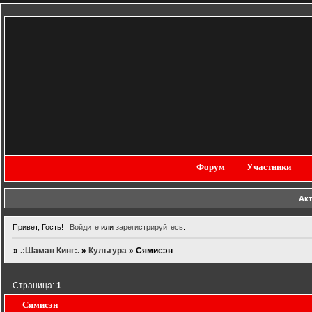
Форум
Участники
Ак
Привет, Гость!
Войдите
или
зарегистрируйтесь
.
»
.:Шаман Кинг:.
»
Культура
»
Сямисэн
Страница:
1
Сямисэн