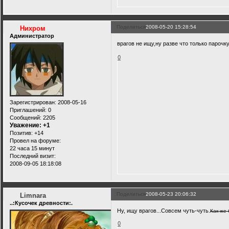
Поделиться
2008-05-20 15:28:54
Нихром
Администратор
врагов не ищу,ну разве что только пароч
0
Зарегистрирован
: 2008-05-16
Приглашений:
0
Сообщений:
2205
Уважение:
+1
Позитив:
+14
Провел на форуме:
22 часа 15 минут
Последний визит:
2008-09-05 18:18:08
Поделиться
2008-05-23 20:06:32
Limnara
..:Кусочек древности:.
Ну, ищу врагов...Совсем чуть-чуть.
Как же 
0