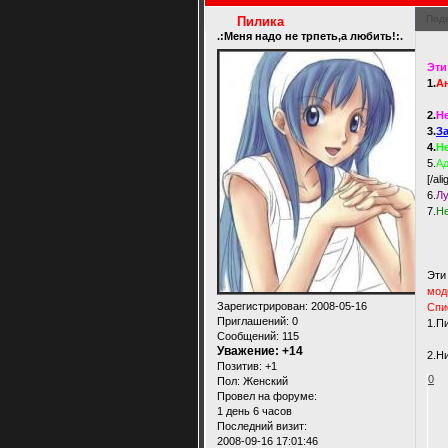
Под
Пилика
.:Меня надо не трпеть,а любить!:.
Эти
1.
А
2.
Не
3.
З
4.
Н
5.
Ад
[/ali
6.
Лу
7.
Не
Эти
мод
Зарегистрирован
: 2008-05-16
Спи
Приглашений:
0
1.П
Сообщений:
115
Уважение:
+14
2.Н
Позитив:
+1
0
Пол:
Женский
Провел на форуме:
1 день 6 часов
Последний визит:
2008-09-16 17:01:46