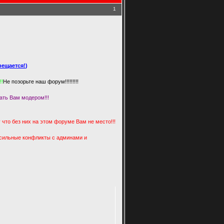
1
рещается!
)
!!
Не позорьте наш форум!!!!!!!!!
ать Вам модером!!!
что без них на этом форуме Вам не место!!!
 сильные конфликты с админами и