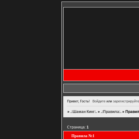
Привет, Гость!
Войдите
или
зарегистрируйт
»
.:Шаман Кинг:.
»
.:Правила:.
»
Прави
Страница:
1
Правила №1