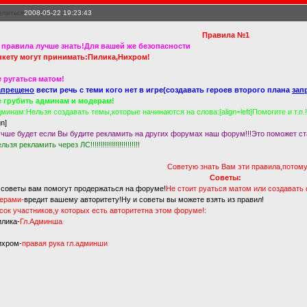
елиться
2008-05-22 19:23:43
Правила №1
 правила лучше знать!Для вашей же безопасности
нкету могут принимать:Пилика,Нихром!
 ругаться матом!
апрещено
вести речь с теми кого нет в игре(создавать героев второго плана
зап
е грубить админам и модерам!
минам:Нельзя создавать темы,которые начинаются на слова:[align=left]Помогите и т.п.!
gn]
чше будет если Вы будите рекламить на других форумах наш форум!!!Это поможет ст
льзя рекламить через ЛС!!!!!!!!!!!!!!!!!!!!!!!!
Советую знать Вам эти правила,потому 
Советы:
 советы вам помогут продержаться на форуме!
Не стоит руаться матом или создавать
ерами-
вредит вашему авторитету!
Ну и советы вы можете взять из правил!
сок участников,у которых есть авторитетна этом форуме!:
илика-
Гл.Админша
ихром-
правая рука гл.админши