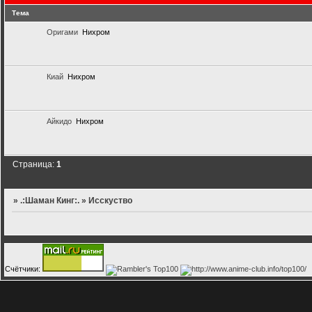
Тема
Оригами
Нихром
Киай
Нихром
Айкидо
Нихром
Страница:
1
»
.:Шаман Кинг:.
»
Исскуство
Счётчики: