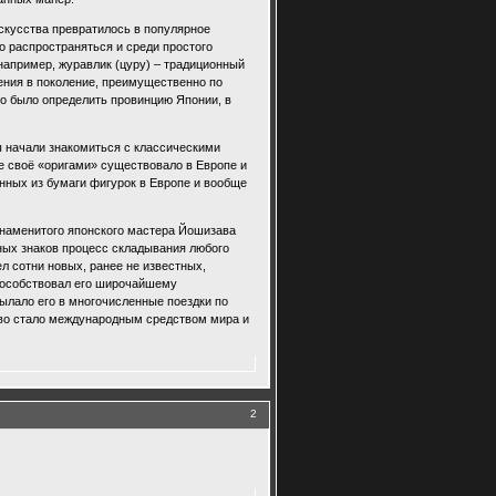
скусства превратилось в популярное
 распространяться и среди простого
например, журавлик (цуру) – традиционный
ления в поколение, преимущественно по
но было определить провинцию Японии, в
ы начали знакомиться с классическими
е своё «оригами» существовало в Европе и
енных из бумаги фигурок в Европе и вообще
знаменитого японского мастера Йошизава
ных знаков процесс складывания любого
л сотни новых, ранее не известных,
способствовал его широчайшему
ылало его в многочисленные поездки по
тво стало международным средством мира и
2