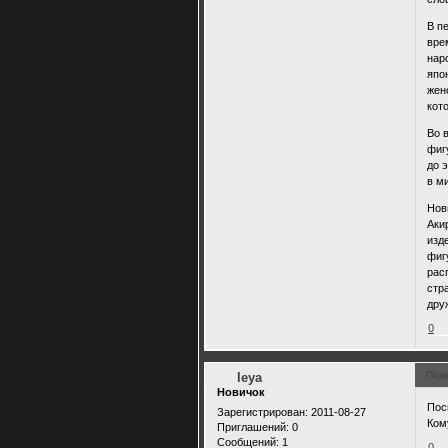
В п
вре
нар
япо
жен
кот
Во 
фиг
до 
в м
Нов
Аки
изд
фиг
рас
стр
дру
0
Под
leya
Новичок
Посм
Зарегистрирован
: 2011-08-27
Ком
Приглашений:
0
Сообщений:
1
0