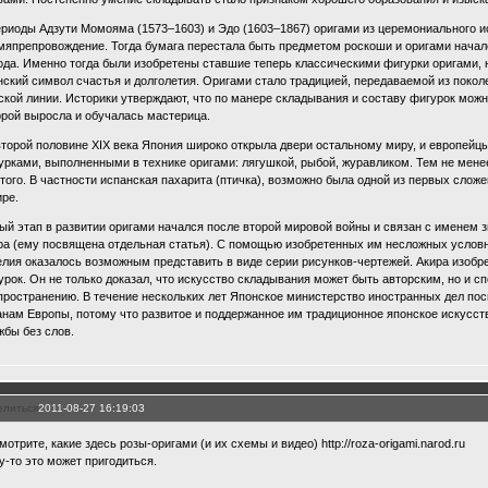
ериоды Адзути Момояма (1573–1603) и Эдо (1603–1867) оригами из церемониального и
мяпрепровождение. Тогда бумага перестала быть предметом роскоши и оригами начало
ода. Именно тогда были изобретены ставшие теперь классическими фигурки оригами, 
нский символ счастья и долголетия. Оригами стало традицией, передаваемой из поко
ской линии. Историки утверждают, что по манере складывания и составу фигурок мож
орой выросла и обучалась мастерица.
второй половине XIX века Япония широко открыла двери остальному миру, и европейц
урками, выполненными в технике оригами: лягушкой, рыбой, журавликом. Тем не мене
этого. В частности испанская пахарита (птичка), возможно была одной из первых слож
ире.
ый этап в развитии оригами начался после второй мировой войны и связан с именем 
ра (ему посвящена отдельная статья). С помощью изобретенных им несложных услов
елия оказалось возможным представить в виде серии рисунков-чертежей. Акира изобре
урок. Он не только доказал, что искусство складывания может быть авторским, но и 
пространению. В течение нескольких лет Японское министерство иностранных дел пос
анам Европы, потому что развитое и поддержанное им традиционное японское искусс
жбы без слов.
елиться
2011-08-27 16:19:03
отрите, какие здесь розы-оригами (и их схемы и видео) http://roza-origami.narod.ru
у-то это может пригодиться.