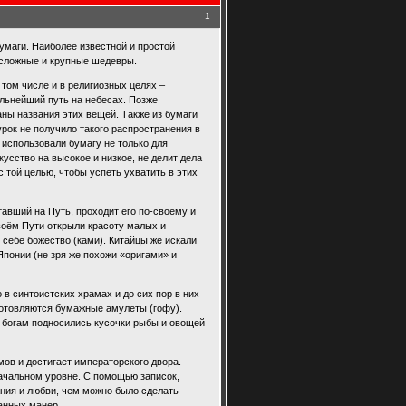
1
умаги. Наиболее известной и простой
 сложные и крупные шедевры.
том числе и в религиозных целях –
альнейший путь на небесах. Позже
ны названия этих вещей. Также из бумаги
рок не получило такого распространения в
 использовали бумагу не только для
кусство на высокое и низкое, не делит дела
 той целью, чтобы успеть ухватить в этих
тавший на Путь, проходит его по-своему и
воём Пути открыли красоту малых и
 себе божество (ками). Китайцы же искали
понии (не зря же похожи «оригами» и
в синтоистских храмах и до сих пор в них
зготовляются бумажные амулеты (гофу).
 богам подносились кусочки рыбы и овощей
ов и достигает императорского двора.
начальном уровне. С помощью записок,
ния и любви, чем можно было сделать
анных манер.