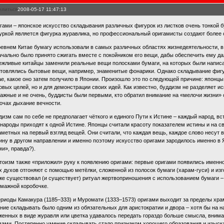
елиться
2008-05-17 11:47:13
гами – японское искусство складывания различных фигурок из листков очень тонкой б
уркой является фигурка журавлика, но профессиональный оригамисты создают более
ревнем Китае бумагу использовали в самых различных областях жизнедеятельности, в 
ачально было принято сжигать вместе с покойником его вещи, дабы обеспечить ему д
ежливые китайцы заменили реальные вещи полосками бумаги, на которых были написа
отовлялись бытовые вещи, например, знаменитые фонарики. Однако складывание фигу
ае, какое оно затем получило в Японии. Произошло это по следующей причине: японцы
овых целей, но и для демонстрации своих идей. Как известно, буддизм не разделяет ис
важные и не очень, буддисты были первыми, кто обратил внимание на «мелочи жизни» с
очах дыхание вечности.
дизм сам по себе не предполагает чёткого и единого Пути к Истине – каждый народ, вс
 народы приходят к одной Истине. Японцы считали красоту показателем истины и на с
аметных на первый взгляд вещей. Они считали, что каждая вещь, каждое слово несут в
ину в другом направлении и именно поэтому искусство оригами зародилось именно в Я
ми», правда?).
тоизм также «приложил» руку к появлению оригами: первые оригами появились именно 
х духов отгоняют с помощью метёлки, сложенной из полосок бумаги (харам-гуси) и и
же существовал (и существует) ритуал жертвоприношения с использованием бумаги –
умажной коробочке.
ериоды Камакура (1185–333) и Муромати (1333–1573) оригами выходит за пределы храм
ние складывать было одним из обязательных для аристократии и двора – хотя бы на 
женных в виде журавля или цветка удавалось передать гораздо больше смысла, внима
вами. Постепенно умение складывать стало признаком хорошего образования и изыск