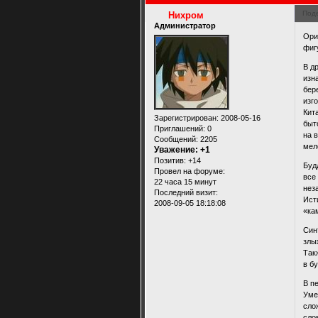
Под
Нихром
Администратор
Ори
фиг
В д
изн
бер
изг
Кит
Зарегистрирован
: 2008-05-16
быт
Приглашений:
0
на 
Сообщений:
2205
мел
Уважение:
+1
Позитив:
+14
Буд
Провел на форуме:
все
22 часа 15 минут
нез
Последний визит:
Ист
2008-09-05 18:18:08
«ка
Син
злы
Так
в б
В п
Уме
сло
сло