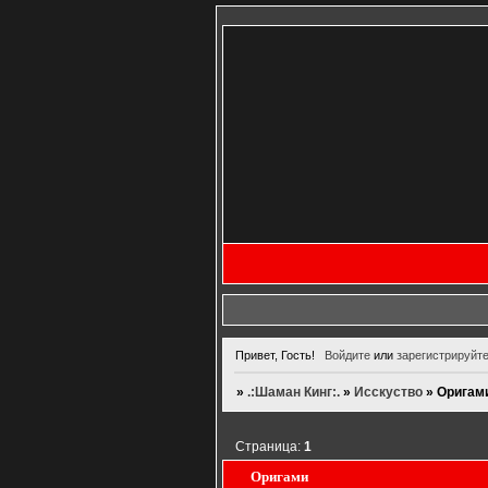
Привет, Гость!
Войдите
или
зарегистрируйт
»
.:Шаман Кинг:.
»
Исскуство
»
Оригам
Страница:
1
Оригами