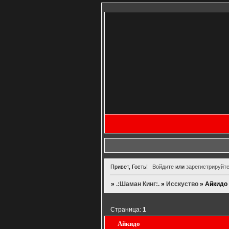
Привет, Гость!
Войдите
или
зарегистрируйт
»
.:Шаман Кинг:.
»
Исскуство
»
Айкидо
Страница:
1
Айкидо