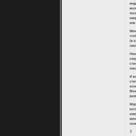
инд
мол
пос
нап
или
Мен
что
(в 
смо
Нек
сек
сти
пок
И в
сте
осн
Впо
раз
Мор
кот
изв
мен
пол
0