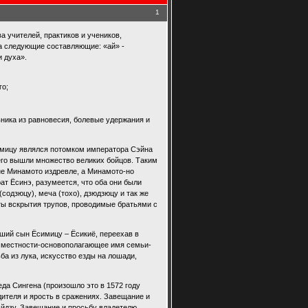
1
а учителей, практиков и учеников,
на следующие составляющие: «ай» -
и духа».
го;
вника из равновесия, болевые удержания и
симицу являлся потомком императора Сэйна
него вышли множество великих бойцов. Таким
ане Минамото издревле, а Минамото-но
т Ёсинэ, разумеется, что оба они были
одзюцу), меча (тохо), дзюдзюцу и так же
аты вскрытия трупов, проводимые братьями с
ший сын Ёсимицу – Ёсикиё, переехав в
е местности-основополагающее имя семьи-
а из лука, искусство езды на лошади,
да Сингена (произошло это в 1572 году
дителя и ярость в сражениях. Завещание и
йдзу. Завещание и просьбу владетелю