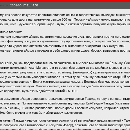
елиться
2008-05-17 11:44:59
идо как боевое искусство является сплавом опыта и теоретических выкладок множеств
нявших друг друга на протяжении свыше 800 лет. Термин «айкидо» можно разложить 
мония, «ки» - духовная энергия, «до» - путь, а сложив обратно, получим «Путь гармони
отко о главном:
сновным принципом айкидо является использование силы противника против него само
илософия айкидо сводится к доказательству противнику того, что агрессия бесполезна;
йкидо это идеальная система самозащиты и выживания в экстремальных ситуациях;
сновные техники айкидо включают в себя уход с линии удара, броски, выведение проти
овы айкидо, как предполагается, были заложены в XIV веке Минамото-но Ёсимицу. Ё
шестом поколении). Клан Минамото в то время был одним из сильнейших кланов и из 
азом, можно предполагать, что искусство айкидо (айки-дзюцу) культивировалось в кл
мицу их только лишь усовершенствовал. В этом деле Ёсимицу помогал его старший бра
восходными воинами: Ёсинэ мастерски владел луком, а Ёсимицу был мастером копья (с
терски стрелял из лука. Многие считают, что в основу айкидо были положены результ
ью определить суть взаимодействия костей и мышц.
ее искусство айкидо совершенствовалось внутри семьи Такеда, которую основал стар
ую местность. Полное название новой семьи звучало как Кай-Гендзи-Такеда (названи
ое имя семьи). В семье развивались новые формы боевых искусств, например, стрельб
ёмы боя с мечом или копьём и айки-дзюцу, разумеется.
ат семьи Такеда начался после смерти одного из её величайших представителей - Таке
ле вооружённого столкновения с Токугава Иэясу), сочетавшего великий талант предво
ледняя просьба умершего были переданы в семью Мориудзи, владевшей провинцией А