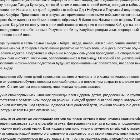
зу передал Такеда Куницугу, который затем и остался в новой семье, передав и тайны
жение при Нагасино, когда объединённые войска Оды Нобунаги и Токугава Иэясу со
еда Кацуёри. Произошло это в результате применения союзными войсками огнестрельн
орого были сделаны пробные японские образцы). В битве при Нагасино со стороны Так
ураев. Кацуёри же вернулся в свои собственные владения в провинции Кай, где на нег
восходящие его собственные. Разумеется, битву Кацуёри проиграл и как «порядочный
упление своей вины.
еда Куницугу и ветвь семьи Такеда – Айдзу Такеда, начавшаяся с него, учила многих 
дения мечом. В то время было важно развитие не только тела, но и духа, поэтому обу
ческого кодекса. Подготовка и обучение молодых самураев проводились в специализи
орых был институт Ниссинкан, располагавшийся в Вакамацу. Основной специализацие
азование и физическая подготовка будущих провинциальных правителей, вассалов вы
на Айдзу.
циальное обучение детей высокопоставленных членов этого клана начиналось после 8
го их успевали обучить основам воинской науки, а в пятилетнем возрасте мальчики п
тюм. С этим мечом они впоследствии никогда не расставались.
учив свой первый меч, мальчик присоединялся к другим детям, разделенным на групп
тветствии с разделением города на районы. В каждой группе был свой лидер, который 
ма или института. Под строгим надзором этих учителей дети, начиная примерно с деся
ературные тексты (без объяснений).
озрасте от десяти до одиннадцати лет они начинали изучать и практиковать правила оф
инали практиковаться в стрельбе из лука, фехтовании на мечах и копьях и продолжал
тяжении всей своей жизни. В пятнадцать они приступали к изучению китайской классик
у из специализаций военного управления в зависимости от своих персональных наклон
да юношам исполнялось по шестнадцать лет, группы распускались, и каждый из них п