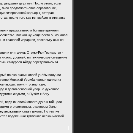
о двадцати двух лет. После этого, если
, либо продолжить свое образование,
ециализированной карьеры, которая
тца, после того как тот выйдет в отставку
ния и предоставляли больше времени,
бесчестье, поскольку чаще всего он означал
нь в клановой иерархии, поскольку сын не
ния и считались Отомэ-Рю (Госикиути) -
 низких уровней, ни техническое смешение
темы самураев Айдзу передавались от
торый по окончании своей учёбы получил
менно Морихэй Уэсиба явился одним из
 желающих тому, что знал сам.
до и делал основной упор на духовное
 другими людьми, а Путём к Богу.
, ведя их силой своего духа к той цели,
 время его символом, о котором было
 преумножавших славу школы. Но тем не
я стал подобен наступлению нескончаемой