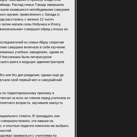
 айкидо. Распад семьи Такеда завершило
крушили казавшихся непобедимыми самураев
ого оружия, привезённого с Запада (с
еда расстались с жизнью 12 тысяч
о затем напали силы Нобунага и Иэясу,
 военачальник» совершил обряд сэппуку во
последователей из семьи Айдзу секретам
чение самураев включало в себя изучение
рованных учебных заведениях, одним из
й Ниссинкана были литературное
сшего ранга и ведущих администраторов
го или 9го дня рождения, однако ещё до
олучали свой первый меч и самурайский
ы по территориальному признаку в
отвечал за всех ее членов перед учителем из
тилетнего возраста, заучивали наизусть
ициального этикета. В тринадцать они
и совершенствовать эти навыки на
и, и опытные педагоги помогали им выбрать
ностей.
родолжал заниматься с учителями по