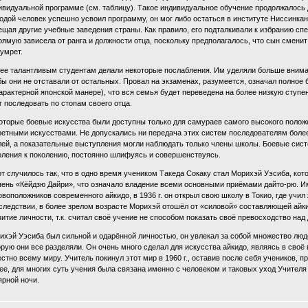
ивидуальной программе (см. таблицу). Такое индивидуальное обучение продолжалось д
одой человек успешно усвоил программу, он мог либо остаться в институте Ниссинкан
ещая другие учебные заведения страны. Как правило, его подталкивали к избранию сп
рямую зависела от ранга и должности отца, поскольку предполагалось, что сын сменит о
 умрет.
ее талантливым студентам делали некоторые послабления. Им уделяли больше внима
бы они не отставали от остальных. Провал на экзаменах, разумеется, означал полное 
характерной японской манере), что вся семья будет переведена на более низкую ступе
г последовать по стопам своего отца.
оторые боевые искусства были доступны только для самураев самого высокого положе
ретными искусствами. Не допускались ни передача этих систем последователям более
лей, а показательные выступления могли наблюдать только члены школы. Боевые сис
оления к поколению, постоянно шлифуясь и совершенствуясь.
от случилось так, что в одно время учеником Такеда Сокаку стал Морихэй Уэсиба, ко
пень «Кёйдзю Дайри», что означало владение всеми основными приёмами дайто-рю. И
овоположников современного айкидо, в 1936 г. он открыл свою школу в Токио, где учил
следствии, в более зрелом возрасте Морихэй отошёл от «силовой» составляющей айки
витие личности, т.к. считал своё учение не способом показать своё превосходство над
ихэй Уэсиба был сильной и одарённой личностью, он увлекал за собой множество людей
орую они все разделяли. Он очень много сделал для искусства айкидо, являясь в своё
естно всему миру. Учитель покинул этот мир в 1960 г., оставив после себя учеников,
ее, для многих суть учения была связана именно с человеком и таковых уход Учител
ярной ночи.