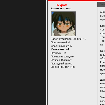
Под
Нихром
Администратор
Айк
сме
гар
Кор
- о
- ф
- а
Зарегистрирован
: 2008-05-16
- о
Приглашений:
0
пр..
Сообщений:
2205
Уважение:
+1
Осн
Позитив:
+14
(в 
Провел на форуме:
обр
22 часа 15 минут
Ёси
Последний визит:
пре
2008-09-05 18:18:08
мас
цел
Дал
нов
нов
при
Зак
пос
пос