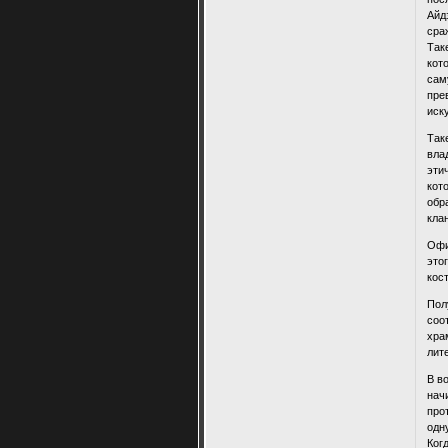
Айд
сра
Так
кот
сам
пре
иск
Так
вла
эти
кот
обр
кла
Офи
это
кос
Пол
соо
хра
лит
В в
нач
про
одн
Ког